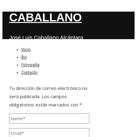
CABALLANO
José Luis Caballano Alcántara
Inicio
Bio
Deja una respuesta
Fotografía
Contacto
Tu dirección de correo electrónico no
será publicada.
Los campos
obligatorios están marcados con
*