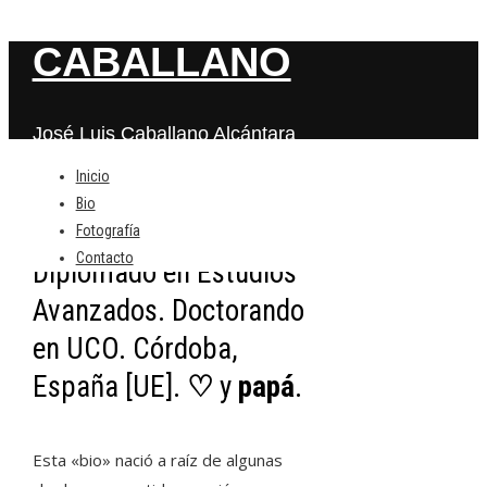
CABALLANO
José Luis Caballano Alcántara
Inicio
Ingeniero de
Bio
Organización Industrial
.
Fotografía
Contacto
Diplomado en Estudios
Avanzados. Doctorando
en UCO. Córdoba,
España [UE].
♡
y
papá
.
Esta «bio» nació a raíz de algunas