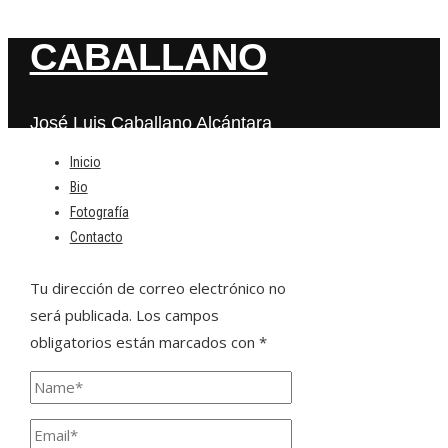
CABALLANO
José Luis Caballano Alcántara
Inicio
Bio
Deja una respuesta
Fotografía
Contacto
Tu dirección de correo electrónico no
será publicada.
Los campos
obligatorios están marcados con
*