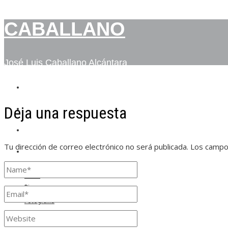
CABALLANO
José Luis Caballano Alcántara
INICIO
Deja una respuesta
BIO
FOTOGRAFÍA
Tu dirección de correo electrónico no será publicada.
Los campo
CONTACTO
Inicio
Bio
Fotografía
Contacto