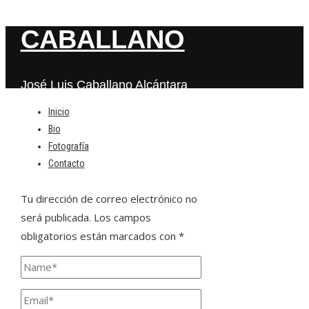
CABALLANO
José Luis Caballano Alcántara
Inicio
Bio
Deja una respuesta
Fotografía
Contacto
Tu dirección de correo electrónico no
será publicada.
Los campos
obligatorios están marcados con
*