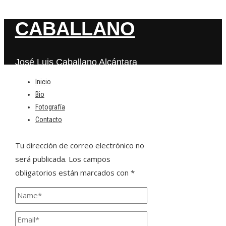
CABALLANO
José Luis Caballano Alcántara
Inicio
Bio
Deja una respuesta
Fotografía
Contacto
Tu dirección de correo electrónico no
será publicada.
Los campos
obligatorios están marcados con
*