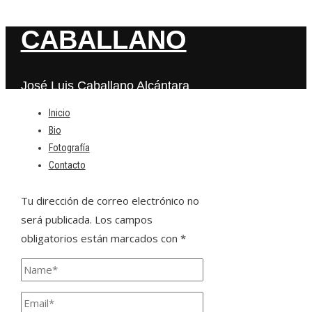
CABALLANO
José Luis Caballano Alcántara
Inicio
Bio
Deja una respuesta
Fotografía
Contacto
Tu dirección de correo electrónico no
será publicada.
Los campos
obligatorios están marcados con
*