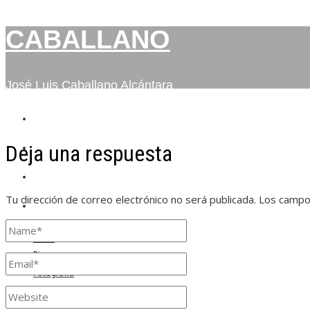
CABALLANO
José Luis Caballano Alcántara
INICIO
Deja una respuesta
BIO
FOTOGRAFÍA
Tu dirección de correo electrónico no será publicada.
Los campo
CONTACTO
Inicio
Bio
Fotografía
Contacto