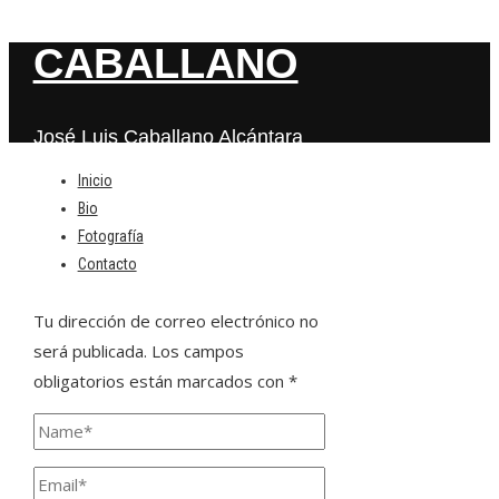
CABALLANO
José Luis Caballano Alcántara
Inicio
Bio
Deja una respuesta
Fotografía
Contacto
Tu dirección de correo electrónico no
será publicada.
Los campos
obligatorios están marcados con
*