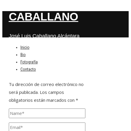
CABALLANO
José Luis Caballano Alcántara
Inicio
Bio
Deja una respuesta
Fotografía
Contacto
Tu dirección de correo electrónico no
será publicada.
Los campos
obligatorios están marcados con
*