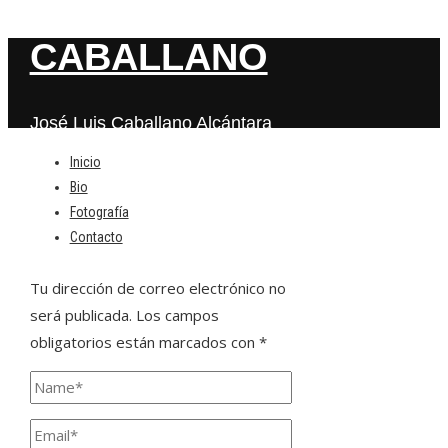
CABALLANO
José Luis Caballano Alcántara
Inicio
Bio
Deja una respuesta
Fotografía
Contacto
Tu dirección de correo electrónico no
será publicada.
Los campos
obligatorios están marcados con
*