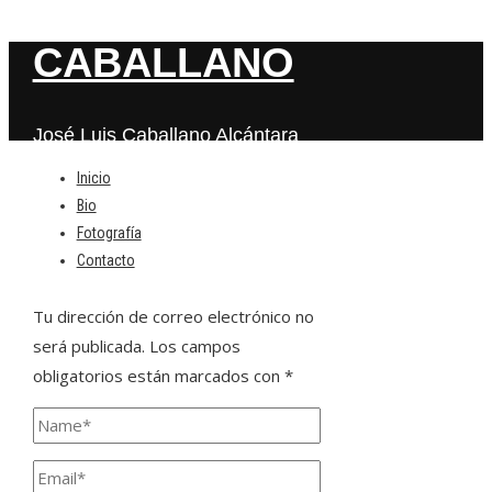
CABALLANO
José Luis Caballano Alcántara
Inicio
Bio
Deja una respuesta
Fotografía
Contacto
Tu dirección de correo electrónico no
será publicada.
Los campos
obligatorios están marcados con
*