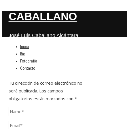
CABALLANO
José Luis Caballano Alcántara
Inicio
Bio
Deja una respuesta
Fotografía
Contacto
Tu dirección de correo electrónico no
será publicada.
Los campos
obligatorios están marcados con
*