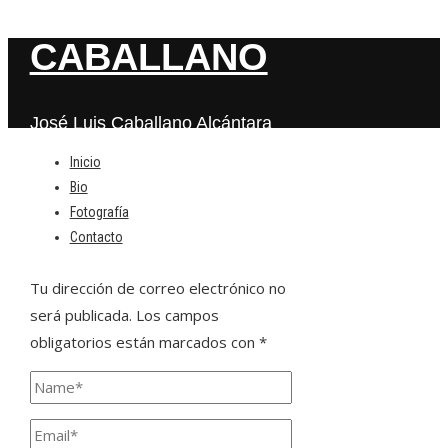
CABALLANO
José Luis Caballano Alcántara
Inicio
Bio
Deja una respuesta
Fotografía
Contacto
Tu dirección de correo electrónico no
será publicada.
Los campos
obligatorios están marcados con
*