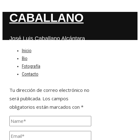
CABALLANO
José Luis Caballano Alcántara
Inicio
Bio
Deja una respuesta
Fotografía
Contacto
Tu dirección de correo electrónico no
será publicada.
Los campos
obligatorios están marcados con
*