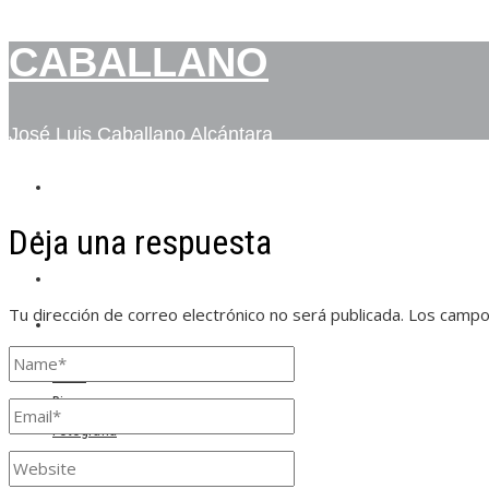
CABALLANO
José Luis Caballano Alcántara
INICIO
Deja una respuesta
BIO
FOTOGRAFÍA
Tu dirección de correo electrónico no será publicada.
Los campo
CONTACTO
Inicio
Bio
Fotografía
Contacto