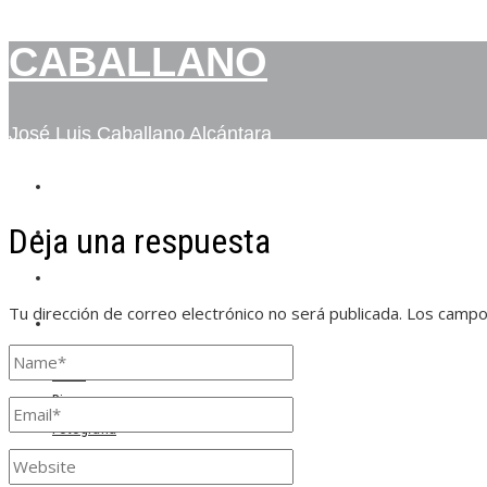
CABALLANO
José Luis Caballano Alcántara
INICIO
Deja una respuesta
BIO
FOTOGRAFÍA
Tu dirección de correo electrónico no será publicada.
Los campo
CONTACTO
Inicio
Bio
Fotografía
Contacto