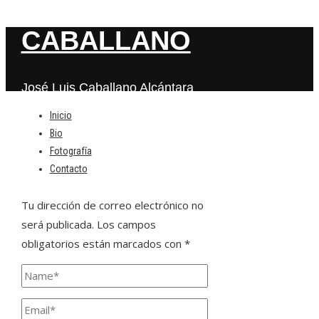
CABALLANO
José Luis Caballano Alcántara
Inicio
Bio
Deja una respuesta
Fotografía
Contacto
Tu dirección de correo electrónico no
será publicada.
Los campos
obligatorios están marcados con
*