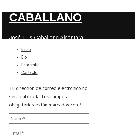
CABALLANO
José Luis Caballano Alcántara
Inicio
Bio
Deja una respuesta
Fotografía
Contacto
Tu dirección de correo electrónico no
será publicada.
Los campos
obligatorios están marcados con
*