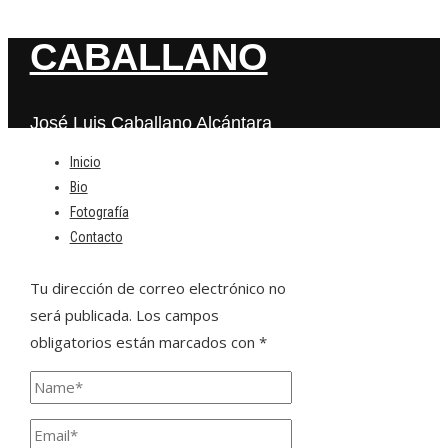
CABALLANO
José Luis Caballano Alcántara
Inicio
Bio
Deja una respuesta
Fotografía
Contacto
Tu dirección de correo electrónico no
será publicada.
Los campos
obligatorios están marcados con
*