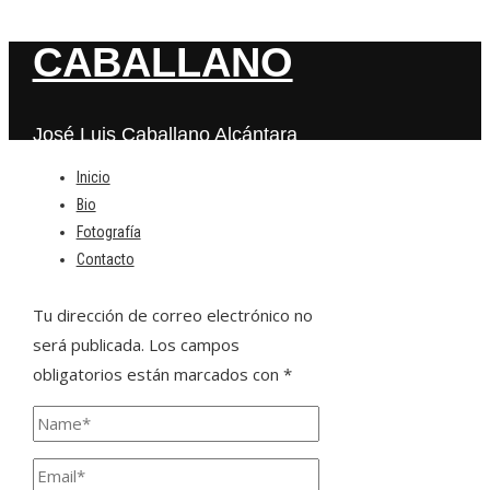
CABALLANO
José Luis Caballano Alcántara
Inicio
Bio
Deja una respuesta
Fotografía
Contacto
Tu dirección de correo electrónico no
será publicada.
Los campos
obligatorios están marcados con
*