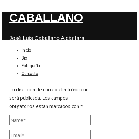
CABALLANO
José Luis Caballano Alcántara
Inicio
Bio
Deja una respuesta
Fotografía
Contacto
Tu dirección de correo electrónico no
será publicada.
Los campos
obligatorios están marcados con
*