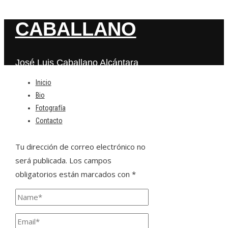
CABALLANO
José Luis Caballano Alcántara
Inicio
Bio
Deja una respuesta
Fotografía
Contacto
Tu dirección de correo electrónico no
será publicada.
Los campos
obligatorios están marcados con
*