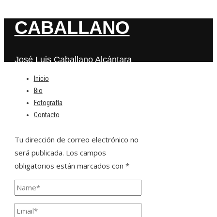
CABALLANO
José Luis Caballano Alcántara
Inicio
Bio
Deja una respuesta
Fotografía
Contacto
Tu dirección de correo electrónico no
será publicada.
Los campos
obligatorios están marcados con
*