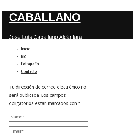
CABALLANO
José Luis Caballano Alcántara
Inicio
Bio
Deja una respuesta
Fotografía
Contacto
Tu dirección de correo electrónico no
será publicada.
Los campos
obligatorios están marcados con
*