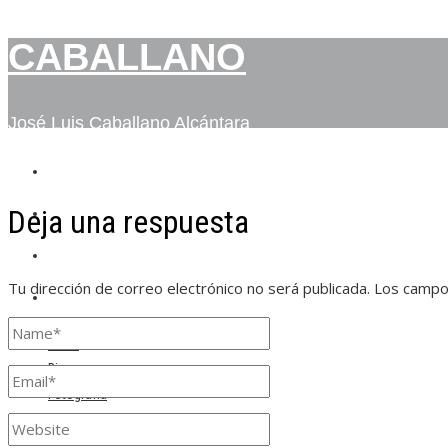
CABALLANO
José Luis Caballano Alcántara
INICIO
Deja una respuesta
BIO
FOTOGRAFÍA
Tu dirección de correo electrónico no será publicada.
Los campo
CONTACTO
Inicio
Bio
Fotografía
Contacto