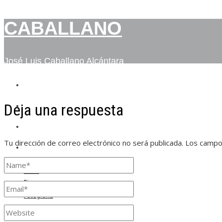
CABALLANO
José Luis Caballano Alcántara
INICIO
Deja una respuesta
BIO
FOTOGRAFÍA
Tu dirección de correo electrónico no será publicada.
Los campo
CONTACTO
Inicio
Bio
Fotografía
Contacto