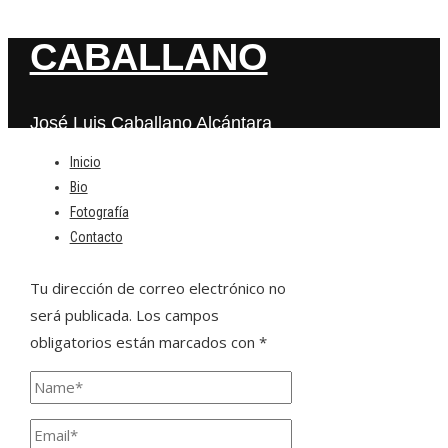
CABALLANO
José Luis Caballano Alcántara
Inicio
Bio
Deja una respuesta
Fotografía
Contacto
Tu dirección de correo electrónico no
será publicada.
Los campos
obligatorios están marcados con
*