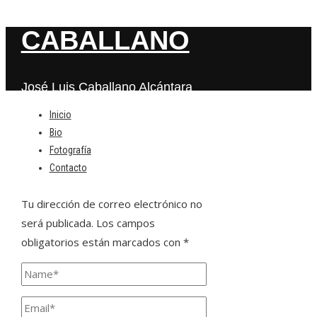
CABALLANO
José Luis Caballano Alcántara
Inicio
Bio
Deja una respuesta
Fotografía
Contacto
Tu dirección de correo electrónico no
será publicada.
Los campos
obligatorios están marcados con
*