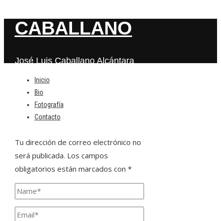
CABALLANO
José Luis Caballano Alcántara
Inicio
Bio
Deja una respuesta
Fotografía
Contacto
Tu dirección de correo electrónico no
será publicada.
Los campos
obligatorios están marcados con
*