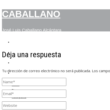
CABALLANO
José Luis Caballano Alcántara
INICIO
Deja una respuesta
BIO
FOTOGRAFÍA
Tu dirección de correo electrónico no será publicada.
Los campo
CONTACTO
Inicio
Bio
Fotografía
Contacto