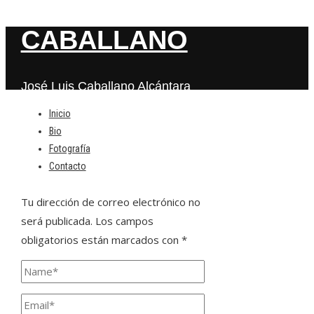
CABALLANO
José Luis Caballano Alcántara
Inicio
Bio
Deja una respuesta
Fotografía
Contacto
Tu dirección de correo electrónico no
será publicada.
Los campos
obligatorios están marcados con
*