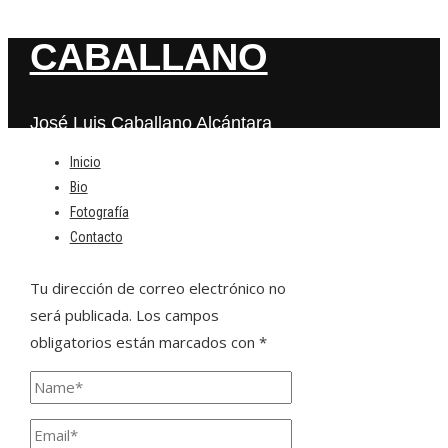
CABALLANO
José Luis Caballano Alcántara
Inicio
Bio
Deja una respuesta
Fotografía
Contacto
Tu dirección de correo electrónico no
será publicada.
Los campos
obligatorios están marcados con
*