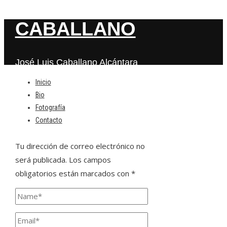
CABALLANO
José Luis Caballano Alcántara
Inicio
Bio
Deja una respuesta
Fotografía
Contacto
Tu dirección de correo electrónico no
será publicada.
Los campos
obligatorios están marcados con
*