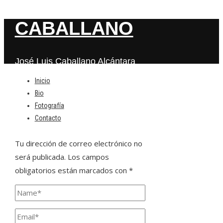
CABALLANO
José Luis Caballano Alcántara
Inicio
Bio
Deja una respuesta
Fotografía
Contacto
Tu dirección de correo electrónico no
será publicada.
Los campos
obligatorios están marcados con
*