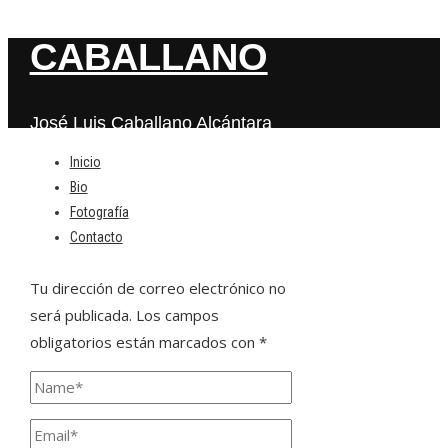
CABALLANO
José Luis Caballano Alcántara
Inicio
Bio
Deja una respuesta
Fotografía
Contacto
Tu dirección de correo electrónico no
será publicada.
Los campos
obligatorios están marcados con
*