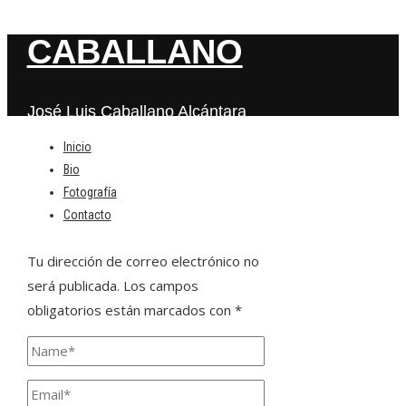
CABALLANO
José Luis Caballano Alcántara
Inicio
Bio
Deja una respuesta
Fotografía
Contacto
Tu dirección de correo electrónico no
será publicada.
Los campos
obligatorios están marcados con
*