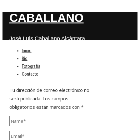
CABALLANO
José Luis Caballano Alcántara
Inicio
Bio
Deja una respuesta
Fotografía
Contacto
Tu dirección de correo electrónico no
será publicada.
Los campos
obligatorios están marcados con
*