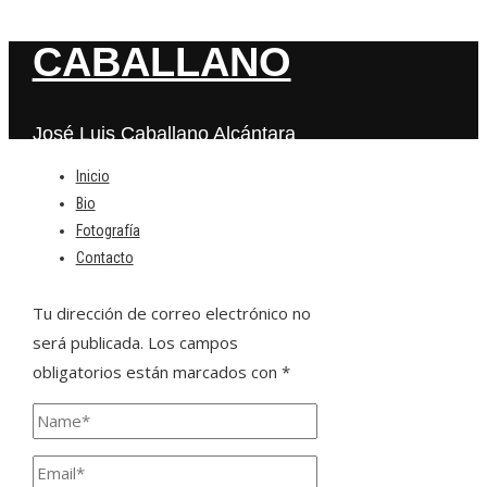
CABALLANO
José Luis Caballano Alcántara
Inicio
Bio
Deja una respuesta
Fotografía
Contacto
Tu dirección de correo electrónico no
será publicada.
Los campos
obligatorios están marcados con
*