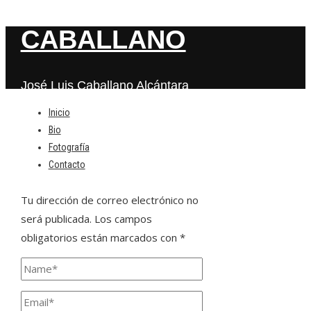
CABALLANO
José Luis Caballano Alcántara
Inicio
Bio
Deja una respuesta
Fotografía
Contacto
Tu dirección de correo electrónico no
será publicada.
Los campos
obligatorios están marcados con
*