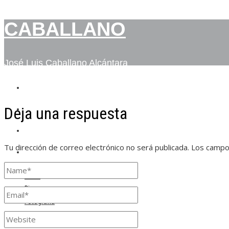
CABALLANO
José Luis Caballano Alcántara
INICIO
Deja una respuesta
BIO
FOTOGRAFÍA
Tu dirección de correo electrónico no será publicada.
Los campo
CONTACTO
Inicio
Bio
Fotografía
Contacto