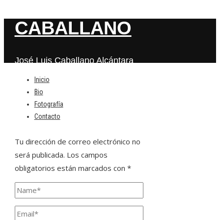
CABALLANO
José Luis Caballano Alcántara
Inicio
Bio
Deja una respuesta
Fotografía
Contacto
Tu dirección de correo electrónico no
será publicada.
Los campos
obligatorios están marcados con
*