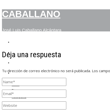
CABALLANO
José Luis Caballano Alcántara
INICIO
Deja una respuesta
BIO
FOTOGRAFÍA
Tu dirección de correo electrónico no será publicada.
Los campo
CONTACTO
Inicio
Bio
Fotografía
Contacto