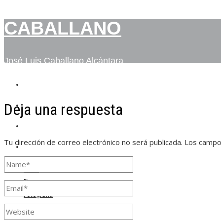
CABALLANO
José Luis Caballano Alcántara
INICIO
Deja una respuesta
BIO
FOTOGRAFÍA
Tu dirección de correo electrónico no será publicada.
Los campo
CONTACTO
Inicio
Bio
Fotografía
Contacto