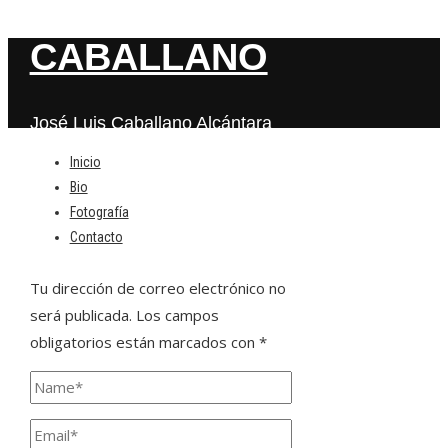
CABALLANO
José Luis Caballano Alcántara
Inicio
Bio
Deja una respuesta
Fotografía
Contacto
Tu dirección de correo electrónico no
será publicada.
Los campos
obligatorios están marcados con
*