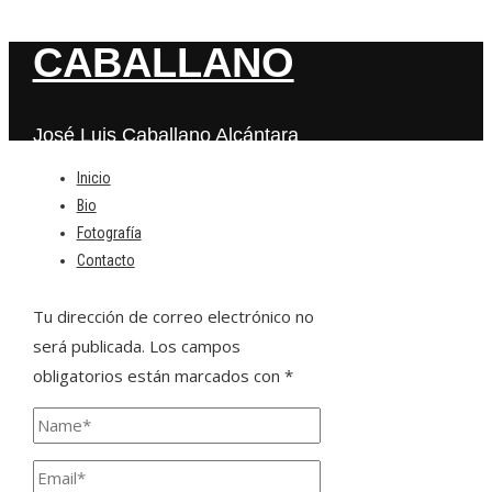
CABALLANO
José Luis Caballano Alcántara
Inicio
Bio
Deja una respuesta
Fotografía
Contacto
Tu dirección de correo electrónico no
será publicada.
Los campos
obligatorios están marcados con
*