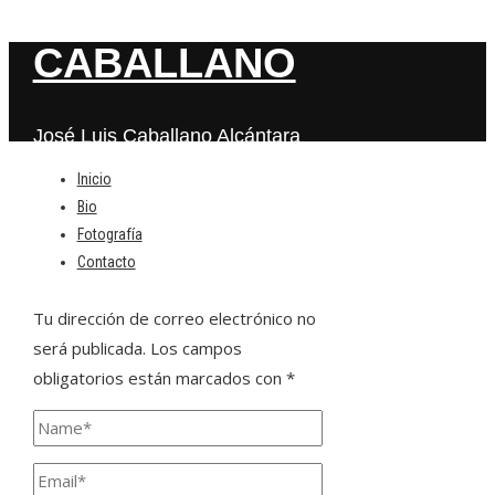
CABALLANO
José Luis Caballano Alcántara
Inicio
Bio
Deja una respuesta
Fotografía
Contacto
Tu dirección de correo electrónico no
será publicada.
Los campos
obligatorios están marcados con
*