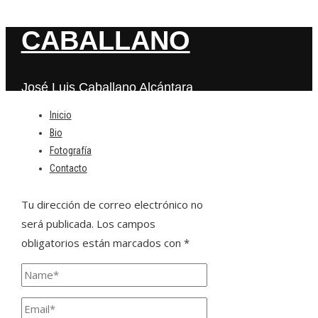
CABALLANO
José Luis Caballano Alcántara
Inicio
Bio
Deja una respuesta
Fotografía
Contacto
Tu dirección de correo electrónico no
será publicada.
Los campos
obligatorios están marcados con
*