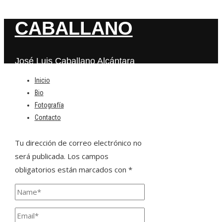
CABALLANO
José Luis Caballano Alcántara
Inicio
Bio
Deja una respuesta
Fotografía
Contacto
Tu dirección de correo electrónico no
será publicada.
Los campos
obligatorios están marcados con
*