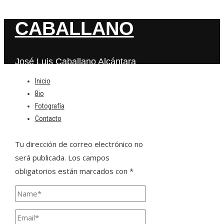
CABALLANO
José Luis Caballano Alcántara
Inicio
Bio
Deja una respuesta
Fotografía
Contacto
Tu dirección de correo electrónico no
será publicada.
Los campos
obligatorios están marcados con
*